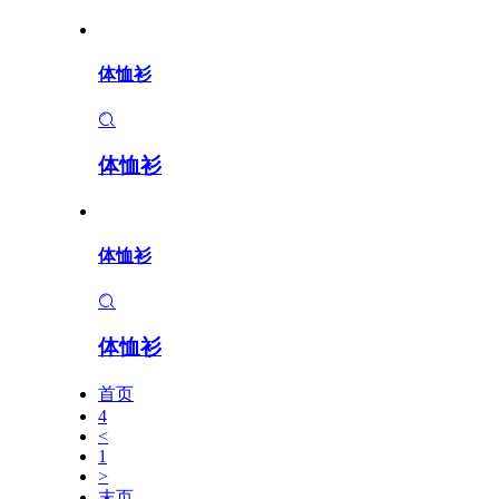
体恤衫
体恤衫
体恤衫
体恤衫
首页
4
<
1
>
末页