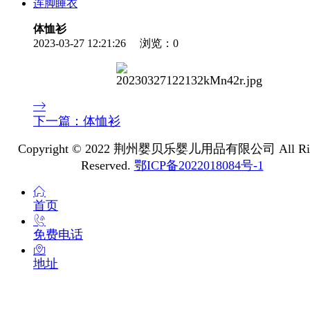
连脚睡衣
体恤衫
2023-03-27 12:21:26
浏览：
0
下一篇：体恤衫
Copyright © 2022 荆州婴贝乐婴儿用品有限公司 All Ri
Reserved.
鄂ICP备2022018084号-1
首页
免费电话
地址