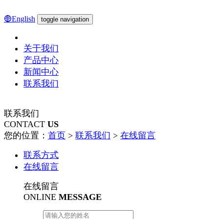
English
toggle navigation
关于我们
产品中心
新闻中心
联系我们
联系我们
CONTACT
US
您的位置：
首页
>
联系我们
>
在线留言
联系方式
在线留言
在线留言
ONLINE
MESSAGE