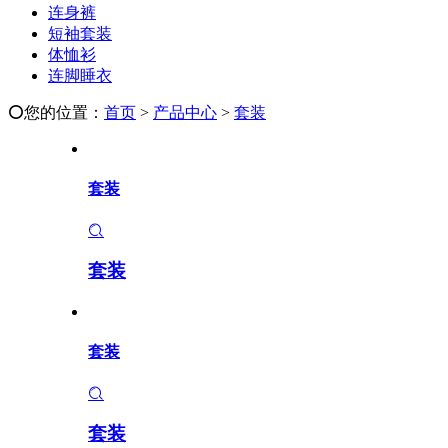
连身裤
短袖套装
体恤衫
连脚睡衣
您的位置：
首页
>
产品中心
>
套装
套装
套装
套装
套装