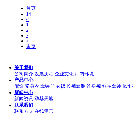
首页
14
<
1
2
3
>
末页
关于我们
公司简介
发展历程
企业文化
厂内环境
产品中心
配饰
紧身衣
套装
连衣裙
长裤套装
连身裤
短袖套装
体恤
新闻中心
新闻资讯
孕婴天地
联系我们
联系方式
在线留言