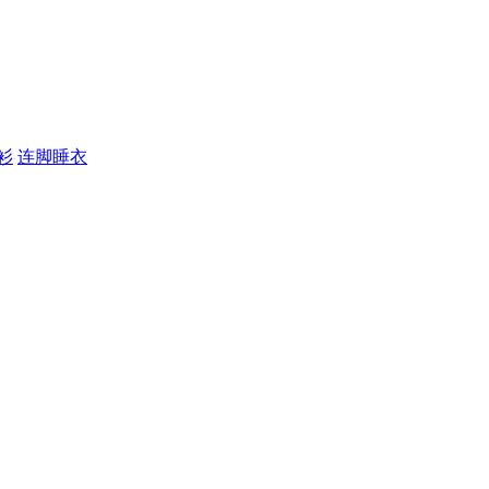
衫
连脚睡衣