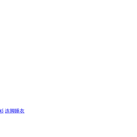
衫
连脚睡衣